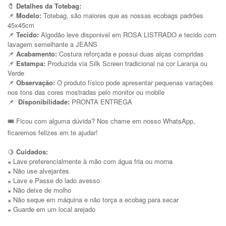
🧷
Detalhes da Totebag:
📌
Modelo:
Totebag, são maiores que as nossas ecobags padrões
45x45cm
📌
Tecido:
Algodão leve disponivel em ROSA LISTRADO e tecido com
lavagem semelhante a JEANS
📌
Acabamento:
Costura reforçada e possui duas alças compridas
📌
Estampa:
Produzida via Silk Screen tradicional na cor Laranja ou
Verde
📌
Observação:
O produto físico pode apresentar pequenas variações
nos tons das cores mostradas pelo monitor ou mobile
📌
Disponibilidade:
PRONTA ENTREGA
🎟️ Ficou com alguma dúvida? Nos chame em nosso WhatsApp,
ficaremos felizes em te ajudar!
🍋
Cuidados:
Lave preferencialmente à mão com água fria ou morna
꘎
Não use alvejantes
꘎
Lave e Passe do lado avesso
꘎
Não deixe de molho
꘎
Não seque em máquina e não torça a ecobag para secar
꘎
Guarde em um local arejado
꘎