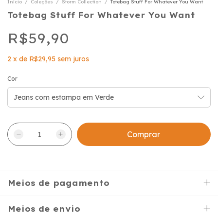
Início
/
Coleções
/
Storm Collection
/
Totebag Stuff For Whatever You Want
Totebag Stuff For Whatever You Want
R$59,90
2
x
de
R$29,95
sem juros
Cor
Meios de pagamento
Meios de envio