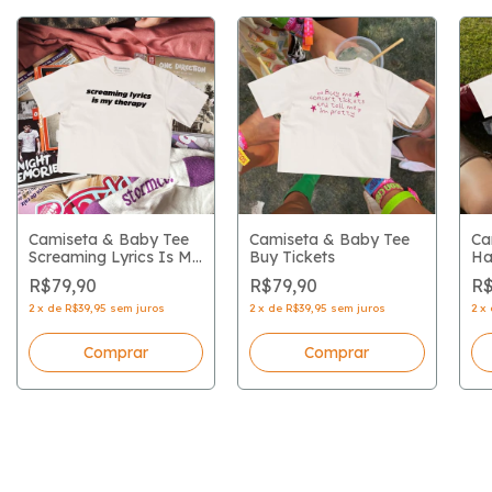
Camiseta & Baby Tee
Camiseta & Baby Tee
Ca
Screaming Lyrics Is My
Buy Tickets
Ha
Therapy
R$79,90
R$79,90
R$
2
x
de
R$39,95
sem juros
2
x
de
R$39,95
sem juros
2
x
Comprar
Comprar