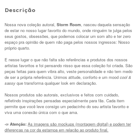
Descrição
Nossa nova coleção autoral,
Storm Room
, nasceu daquela sensação
de estar no nosso lugar favorito do mundo, onde ninguém te julga pelos
seus gostos, obsessões, que podemos colocar um som alto e ter zero
espaço pra opinião de quem não paga pelos nossos ingressos: Nosso
próprio quarto.
E nesse lugar o que não falta são referências e produtos dos nossos
artistas favoritos e foi pensando nisso que essa coleção foi criada. São
peças feitas para quem vibra alto, veste personalidade e não tem medo
de ser a própria referência. Unimos atitude, conforto e um mood
cool &
sassy
que transforma qualquer look em declaração.
Nossos produtos são autorais, exclusivos e feitos com cuidado,
refletindo inspirações pensadas especialmente para fãs. Cada item
permite que você leve consigo um pedacinho do seu artista favorito e
viva uma conexão única com o que ama.
Atenção:
As imagens são mockups (montagem digital) e podem ter
📣
diferenças na cor da estampa em relação ao produto final.