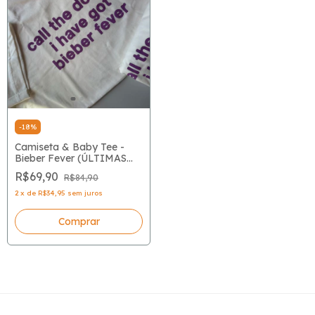
-
18
%
Camiseta & Baby Tee -
Bieber Fever (ÚLTIMAS
UNIDADES)
R$69,90
R$84,90
2
x
de
R$34,95
sem juros
Comprar