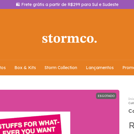
⭐️ Use o cupom STORMIES em sua primeira compra
tos
Box & Kits
Storm Collection
Lançamentos
Prom
ESGOTADO
Iní
Col
C
R