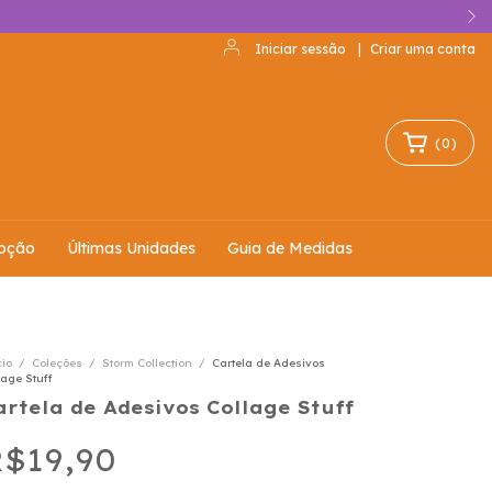
Iniciar sessão
|
Criar uma conta
(
0
)
oção
Últimas Unidades
Guia de Medidas
cio
/
Coleções
/
Storm Collection
/
Cartela de Adesivos
lage Stuff
artela de Adesivos Collage Stuff
$19,90