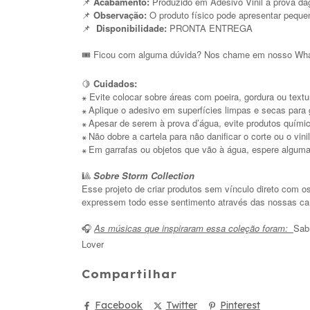
📌
Acabamento:
Produzido em Adesivo Vinil a prova dá
📌
Observação:
O produto físico pode apresentar peque
📌
Disponibilidade:
PRONTA ENTREGA
🎟️ Ficou com alguma dúvida? Nos chame em nosso What
🍋
Cuidados:
Evite colocar sobre áreas com poeira, gordura ou textur
꘎
Aplique o adesivo em superfícies limpas e secas para g
꘎
Apesar de serem à prova d’água, evite produtos químic
꘎
Não dobre a cartela para não danificar o corte ou o vinil
꘎
Em garrafas ou objetos que vão à água, espere algumas 
꘎
🎱
Sobre Storm Collection
Esse projeto de criar produtos sem vínculo direto com o
expressem todo esse sentimento através das nossas cam
As músicas que inspiraram essa coleção foram:
Sabr
🎧
Lover
Compartilhar
Facebook
Twitter
Pinterest