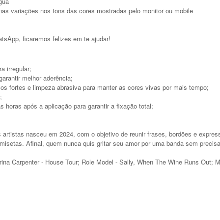
gua
nas variações nos tons das cores mostradas pelo monitor ou mobile
sApp, ficaremos felizes em te ajudar!
a irregular;
arantir melhor aderência;
os fortes e limpeza abrasiva para manter as cores vivas por mais tempo;
;
horas após a aplicação para garantir a fixação total;
s artistas nasceu em 2024, com o objetivo de reunir frases, bordões e expre
isetas. Afinal, quem nunca quis gritar seu amor por uma banda sem precisa
ina Carpenter - House Tour; Role Model - Sally, When The Wine Runs Out; Mid