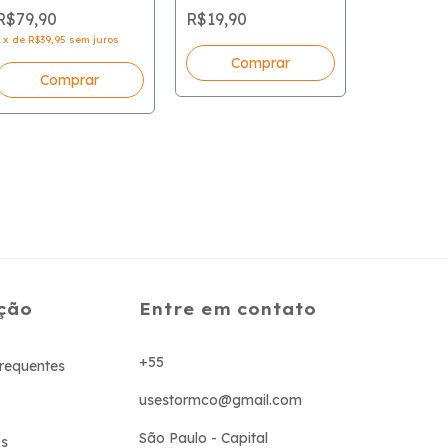
Camiseta 
Opinions
R$79,90
R$19,90
Hating Po
2
x
de
R$39,95
sem juros
R$79,90
2
x
de
R$39,95
Comprar
Com
ção
Entre em contato
+55
requentes
usestormco@gmail.com
São Paulo - Capital
s