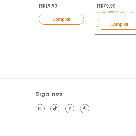
R$19,90
R$79,90
2
x
de
R$39,95
sem juros
ndy Cane
Comprar
S
ES)
0
R$33,90
mprar
Siga-nos